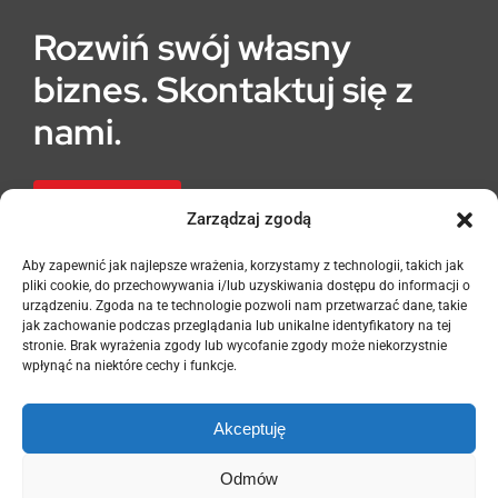
Rozwiń swój własny
biznes. Skontaktuj się z
nami.
Franczyza
Zarządzaj zgodą
Aby zapewnić jak najlepsze wrażenia, korzystamy z technologii, takich jak
pliki cookie, do przechowywania i/lub uzyskiwania dostępu do informacji o
urządzeniu. Zgoda na te technologie pozwoli nam przetwarzać dane, takie
jak zachowanie podczas przeglądania lub unikalne identyfikatory na tej
stronie. Brak wyrażenia zgody lub wycofanie zgody może niekorzystnie
wpłynąć na niektóre cechy i funkcje.
Akceptuję
+48 17 859 71 41
biuro@nasz-sklep.pl
Odmów